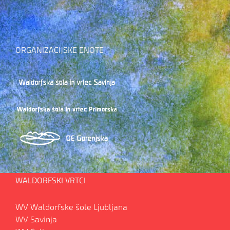
ORGANIZACIJSKE ENOTE
WALDORFSKI VRTCI
WV Waldorfske šole Ljubljana
WV Savinja