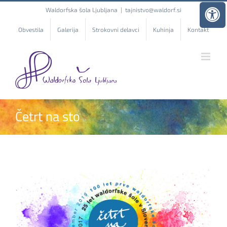
Skip
Waldorfska šola Ljubljana
|
tajnistvo@waldorf.si
to
content
Obvestila
Galerija
Strokovni delavci
Kuhinja
Kontakt
Četrt na sto