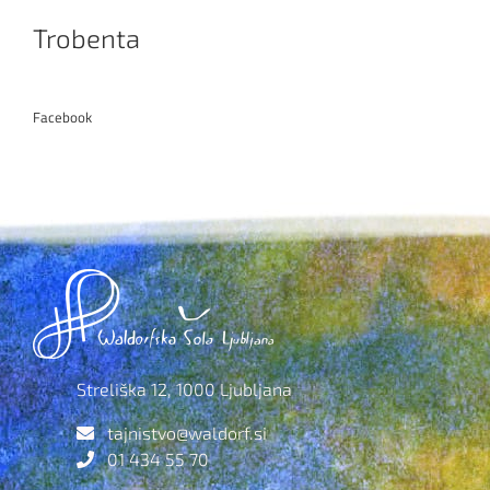
Trobenta
Facebook
Streliška 12, 1000 Ljubljana
tajnistvo@waldorf.si
01 434 55 70