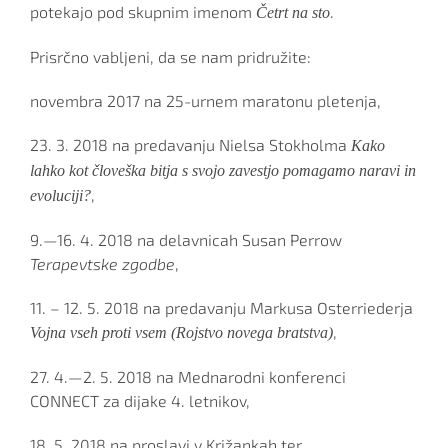
potekajo pod skupnim imenom
.
Četrt na sto
Prisrčno vabljeni, da se nam pridružite:
novembra 2017 na 25-urnem maratonu pletenja,
23. 3. 2018 na predavanju Nielsa Stokholma
Kako
lahko kot človeška bitja s svojo zavestjo pomagamo naravi in
,
evoluciji?
9.—16. 4. 2018 na delavnicah Susan Perrow
Terapevtske zgodbe
,
11. – 12. 5. 2018 na predavanju Markusa Osterriederja
,
Vojna vseh proti vsem (Rojstvo novega bratstva)
27. 4.—2. 5. 2018 na Mednarodni konferenci
CONNECT za dijake 4. letnikov,
18. 5. 2018 na proslavi v Križankah ter