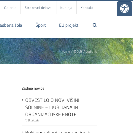
Galerija
Strokovni delavci
Kuhinja
Kontakt
lasbena šola
Šport
EU projekti
Home
O šoli
Jedilnik
Zadnje novice
OBVESTILO O NOVI VIŠINI
ŠOLNINE – LJUBLJANA IN
ORGANIZACIJSKE ENOTE
1. 8. 2026
Roki opravljanja neopravljenih