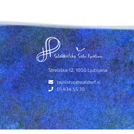
Streliška 12, 1000 Ljubljana
tajnistvo@waldorf.si
01 434 55 70