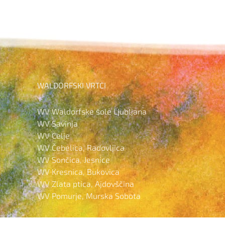
WALDORFSKI VRTCI
WV Waldorfske šole Ljubljana
WV Savinja
WV Celje
WV Čebelica, Radovljica
WV Sončica, Jesnice
WV Kresnica, Bukovica
WV Zlata ptica, Ajdovščina
WV Pomurje, Murska Sobota