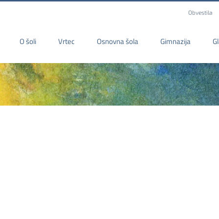
Obvestila
O šoli
Vrtec
Osnovna šola
Gimnazija
G