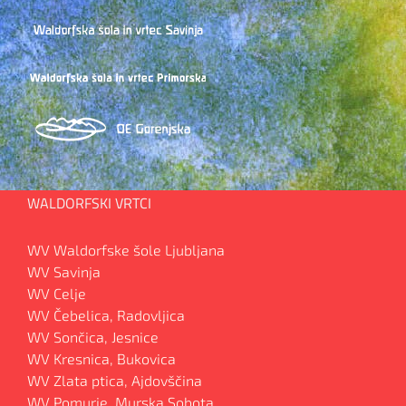
WALDORFSKI VRTCI
WV Waldorfske šole Ljubljana
WV Savinja
WV Celje
WV Čebelica, Radovljica
WV Sončica, Jesnice
WV Kresnica, Bukovica
WV Zlata ptica, Ajdovščina
WV Pomurje, Murska Sobota