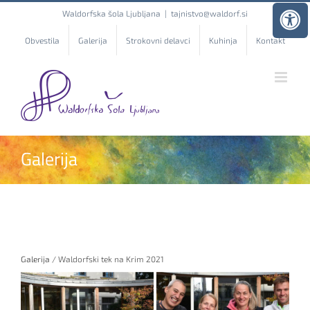
Skip
Waldorfska šola Ljubljana
|
tajnistvo@waldorf.si
to
content
Obvestila
Galerija
Strokovni delavci
Kuhinja
Kontakt
Galerija
Galerija
/ Waldorfski tek na Krim 2021