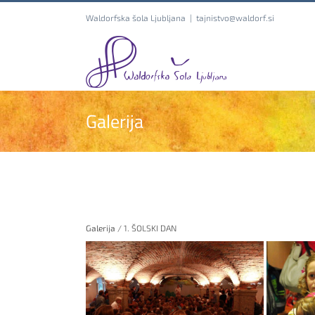
Skip
Waldorfska šola Ljubljana
|
tajnistvo@waldorf.si
to
content
Galerija
Galerija
/ 1. ŠOLSKI DAN