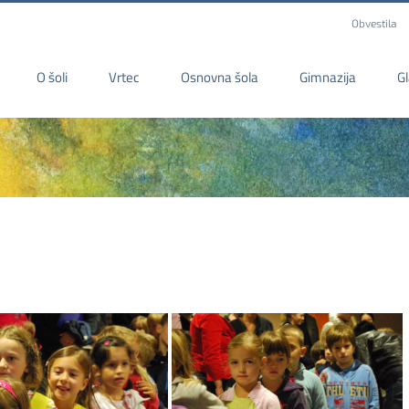
Obvestila
O šoli
Vrtec
Osnovna šola
Gimnazija
G