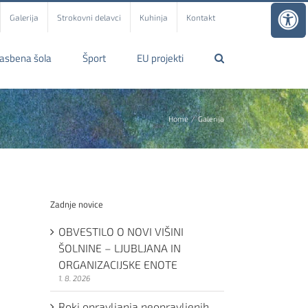
Galerija
Strokovni delavci
Kuhinja
Kontakt
lasbena šola
Šport
EU projekti
Home
Galerija
Zadnje novice
OBVESTILO O NOVI VIŠINI
ŠOLNINE – LJUBLJANA IN
ORGANIZACIJSKE ENOTE
1. 8. 2026
Roki opravljanja neopravljenih