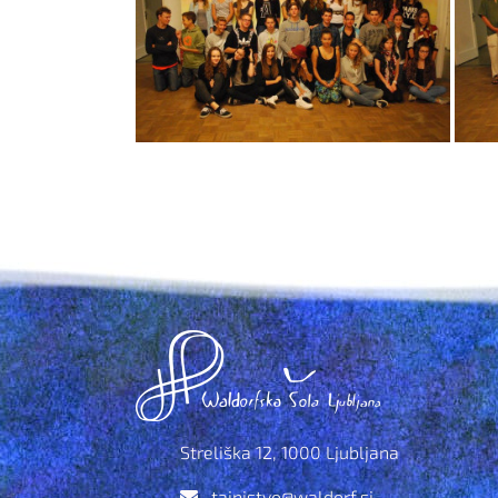
Streliška 12, 1000 Ljubljana
tajnistvo@waldorf.si