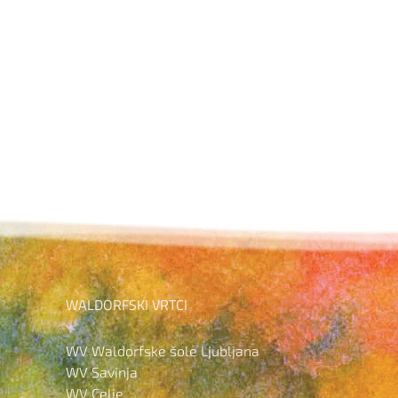
WALDORFSKI VRTCI
WV Waldorfske šole Ljubljana
WV Savinja
WV Celje