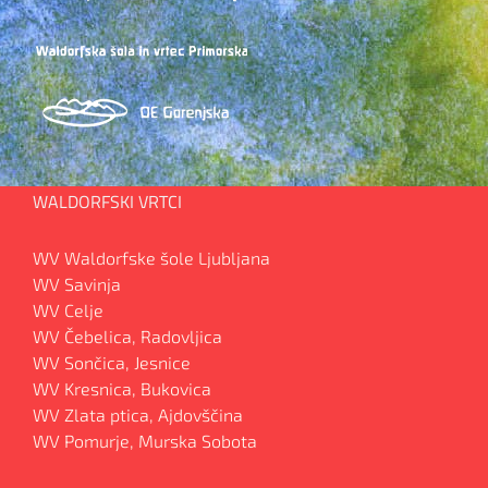
WALDORFSKI VRTCI
WV Waldorfske šole Ljubljana
WV Savinja
WV Celje
WV Čebelica, Radovljica
WV Sončica, Jesnice
WV Kresnica, Bukovica
WV Zlata ptica, Ajdovščina
WV Pomurje, Murska Sobota