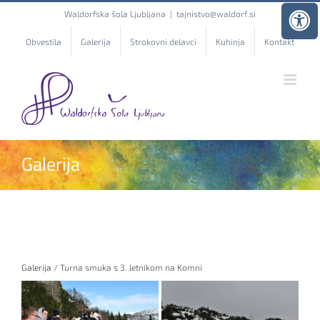
Skip
Waldorfska šola Ljubljana
|
tajnistvo@waldorf.si
to
content
Obvestila
Galerija
Strokovni delavci
Kuhinja
Kontakt
Galerija
Galerija
/ Turna smuka s 3. letnikom na Komni