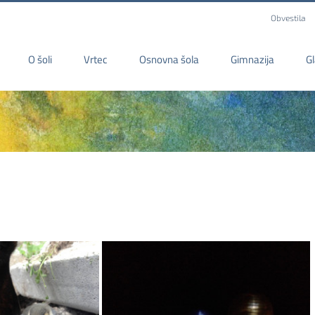
Obvestila
O šoli
Vrtec
Osnovna šola
Gimnazija
G