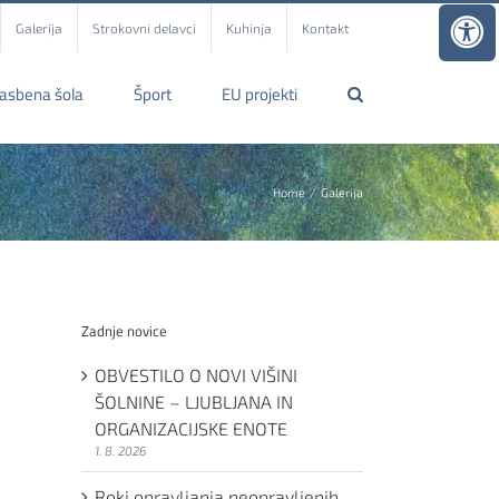
Galerija
Strokovni delavci
Kuhinja
Kontakt
lasbena šola
Šport
EU projekti
Home
Galerija
Zadnje novice
OBVESTILO O NOVI VIŠINI
ŠOLNINE – LJUBLJANA IN
ORGANIZACIJSKE ENOTE
1. 8. 2026
Roki opravljanja neopravljenih