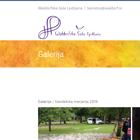
Skip
Waldorfska šola Ljubljana
|
tajnistvo@waldorf.si
to
content
Galerija
Galerija
/ Geodetska merjenja 2016