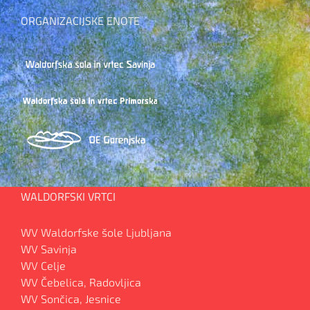
ORGANIZACIJSKE ENOTE
WALDORFSKI VRTCI
WV Waldorfske šole Ljubljana
WV Savinja
WV Celje
WV Čebelica, Radovljica
WV Sončica, Jesnice