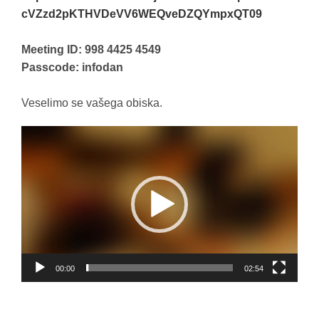
cVZzd2pKTHVDeVV6WEQveDZQYmpxQT
09
Meeting ID: 998 4425 4549
Passcode: infodan
Veselimo se vašega obiska.
Predvajalnik
videa
00:00
02:54