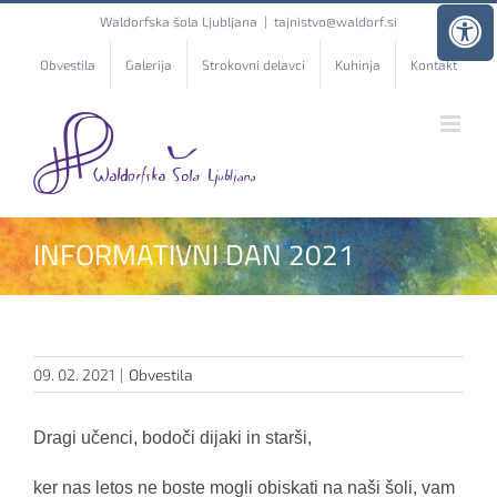
Skip
Waldorfska šola Ljubljana
|
tajnistvo@waldorf.si
to
content
Obvestila
Galerija
Strokovni delavci
Kuhinja
Kontakt
INFORMATIVNI DAN 2021
09. 02. 2021
|
Obvestila
Dragi učenci, bodoči dijaki in starši,
ker nas letos ne boste mogli obiskati na naši šoli, vam