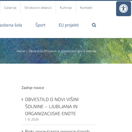
Galerija
Strokovni delavci
Kuhinja
Kontakt
lasbena šola
Šport
EU projekti
Home
Obvestila
Prispevki
Gledališka igra 4. letnika
Zadnje novice
OBVESTILO O NOVI VIŠINI
ŠOLNINE – LJUBLJANA IN
ORGANIZACIJSKE ENOTE
1. 8. 2026
Roki opravljanja neopravljenih