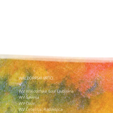
OBVESTILO O NOVI VIŠINI
Roki opravljanja
ŠOLNINE – LJUBLJANA IN
neopravljenih obveznosti v
ORGANIZACIJSKE ENOTE
avgustu
WALDORFSKI VRTCI
WV Waldorfske šole Ljubljana
WV Savinja
WV Celje
WV Čebelica, Radovljica