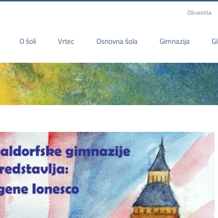
Obvestila
O šoli
Vrtec
Osnovna šola
Gimnazija
G