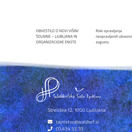
OBVESTILO O NOVI VIŠINI
Roki opravljanja
ŠOLNINE – LJUBLJANA IN
neopravljenih obvezno
ORGANIZACIJSKE ENOTE
avgustu
Streliška 12, 1000 Ljubljana
tajnistvo@waldorf.si
01 434 55 70