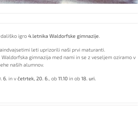
dališko igro
4.letnika Waldorfske gimnazije
.
indvajsetimi leti uprizorili naši prvi maturanti.
 je Waldorfska gimnazija med nami in se z veseljem oziramo v
ehe naših alumnov.
. 6.
in v
četrtek, 20. 6.
, ob
11.10
in ob
18. uri.