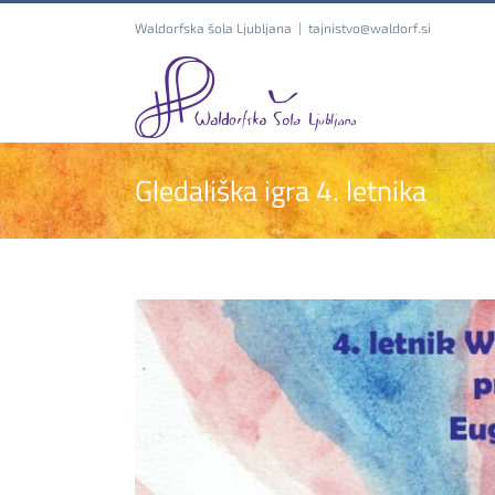
Skip
Waldorfska šola Ljubljana
|
tajnistvo@waldorf.si
to
content
Gledališka igra 4. letnika