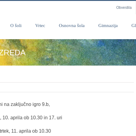
Obvestila
O šoli
Vrtec
Osnovna šola
Gimnazija
Gl
AZREDA
i na zaključno igro 9.b,
,
10. aprila ob 10.30 in 17. uri
trtek, 11. aprila ob 10.30