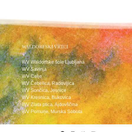
WALDORFSKI VRTCI
WV Waldorfske šole Ljubljana
WV Savinja
WV Celje
WV Čebelica, Radovljica
WV Sončica, Jesnice
WV Kresnica, Bukovica
WV Zlata ptica, Ajdovščina
WV Pomurje, Murska Sobota