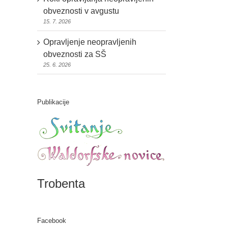
obveznosti v avgustu
15. 7. 2026
Opravljenje neopravljenih
obveznosti za SŠ
25. 6. 2026
Publikacije
OBVESTILO O NOVI
Roki opravljanja
VIŠINI ŠOLNINE –
neopravljenih obveznosti v
Trobenta
LJUBLJANA IN
avgustu
ORGANIZACIJSKE
ENOTE
Facebook