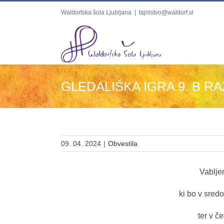
Skip
Waldorfska šola Ljubljana
|
tajnistvo@waldorf.si
to
content
GLEDALIŠKA IGRA 9. B R
09. 04. 2024
|
Obvestila
Vabljen
ki bo v
sredo
ter v
če