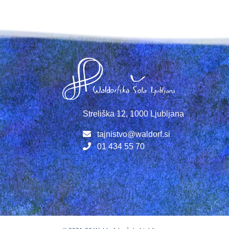
Streliška 12, 1000 Ljubljana
tajnistvo@waldorf.si
01 434 55 70