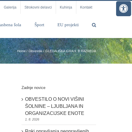
Galerija
Strokovni delavci
Kuhinja
Kontakt
asbena šola
Šport
EU projekti
Home
Obvestila
GLEDALIŠKA IGRA 9. B RAZREDA
Zadnje novice
OBVESTILO O NOVI VIŠINI
ŠOLNINE – LJUBLJANA IN
ORGANIZACIJSKE ENOTE
1. 8. 2026
Roki opravljanja neopravljenih