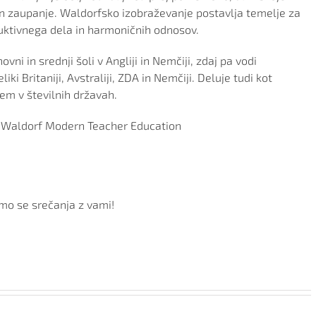
in zaupanje. Waldorfsko izobraževanje postavlja temelje za
uktivnega dela in harmoničnih odnosov.
ovni in srednji šoli v Angliji in Nemčiji, zdaj pa vodi
iki Britaniji, Avstraliji, ZDA in Nemčiji. Deluje tudi kot
em v številnih državah.
d Waldorf Modern Teacher Education
mo se srečanja z vami!