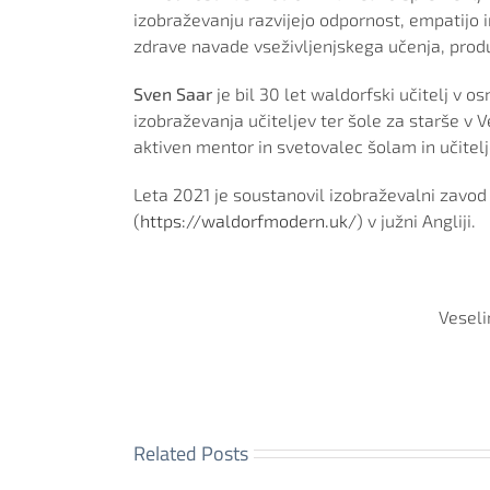
izobraževanju razvijejo odpornost, empatijo 
zdrave navade vseživljenjskega učenja, prod
Sven Saar
je bil 30 let waldorfski učitelj v osn
izobraževanja učiteljev ter šole za starše v Vel
aktiven mentor in svetovalec šolam in učitelj
Leta 2021 je soustanovil izobraževalni zavo
(
https://waldorfmodern.uk/
) v južni Angliji.
Veseli
Related Posts