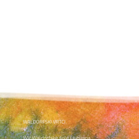
OBVESTILO O NOVI VIŠINI
Roki opravljanja
ŠOLNINE – LJUBLJANA IN
neopravljenih obveznosti v
ORGANIZACIJSKE ENOTE
avgustu
WALDORFSKI VRTCI
WV Waldorfske šole Ljubljana