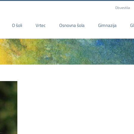
Obvestila
O šoli
Vrtec
Osnovna šola
Gimnazija
G