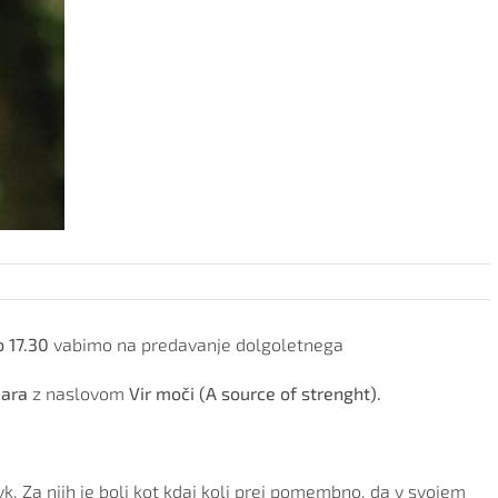
 17.30
vabimo na predavanje dolgoletnega
aara
z naslovom
Vir moči (A source of strenght).
k. Za njih je bolj kot kdaj koli prej pomembno, da v svojem