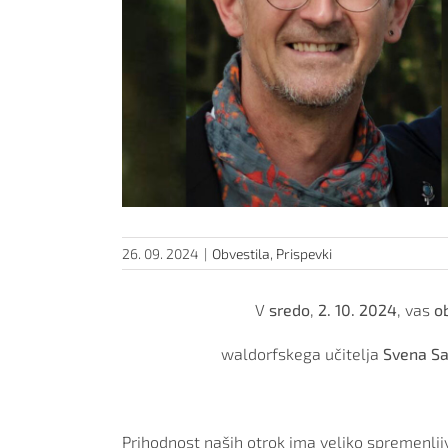
26. 09. 2024
|
Obvestila
,
Prispevki
V
sredo
,
2. 10. 2024
, vas
ob
waldorfskega učitelja
Svena S
Prihodnost naših otrok ima veliko spremenljiv