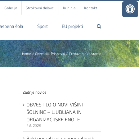
Galerija
Strokovni delavci
Kuhinja
Kontakt
lasbena šola
Šport
EU projekti
Home
Obvestila
Prispevki
Predavanje za starše
Zadnje novice
OBVESTILO O NOVI VIŠINI
ŠOLNINE – LJUBLJANA IN
ORGANIZACIJSKE ENOTE
1. 8. 2026
Roki opravljanja neopravljenih