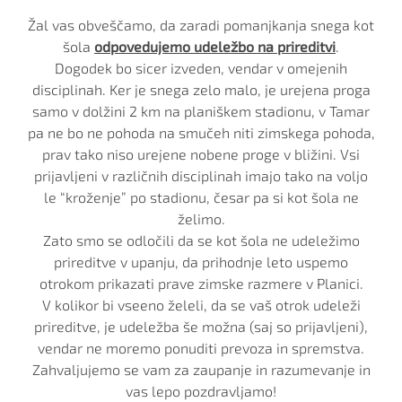
Žal vas obveščamo, da zaradi pomanjkanja snega kot
šola
odpovedujemo udeležbo na prireditvi
.
Dogodek bo sicer izveden, vendar v omejenih
disciplinah. Ker je snega zelo malo, je urejena proga
samo v dolžini 2 km na planiškem stadionu, v Tamar
pa ne bo ne pohoda na smučeh niti zimskega pohoda,
prav tako niso urejene nobene proge v bližini. Vsi
prijavljeni v različnih disciplinah imajo tako na voljo
le “kroženje” po stadionu, česar pa si kot šola ne
želimo.
Zato smo se odločili da se kot šola ne udeležimo
prireditve v upanju, da prihodnje leto uspemo
otrokom prikazati prave zimske razmere v Planici.
V kolikor bi vseeno želeli, da se vaš otrok udeleži
prireditve, je udeležba še možna (saj so prijavljeni),
vendar ne moremo ponuditi prevoza in spremstva.
Zahvaljujemo se vam za zaupanje in razumevanje in
vas lepo pozdravljamo!