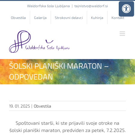
Skip
Waldorfska šola Ljubljana
|
tajnistvo@waldorf.si
to
content
Obvestila
Galerija
Strokovni delavci
Kuhinja
Kontakt
ŠOLSKI PLANIŠKI MARATON –
ODPOVEDAN
19. 01. 2025
|
Obvestila
Spoštovani starši, ki ste prijavili svoje otroke na
šolski planiški maraton, predviden za petek, 7.2.2025.