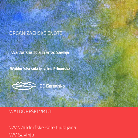
ORGANIZACIJSKE ENOTE
WALDORFSKI VRTCI
WV Waldorfske šole Ljubljana
WV Savinja