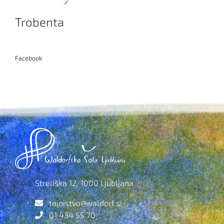
Trobenta
Facebook
Streliška 12, 1000 Ljubljana
tajnistvo@waldorf.si
01 434 55 70