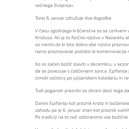
večnega življenja«.
Torej 6. januar združuje dva dogodka.
V času zgodnjega krščanstva so se cerkveni v
Kristusa. Ali je to fizično rojstvo v Nazaret
so menili,da bi bilo dobro obe rojstvi praznova
njeno praznovanje postalo le komemoracija roj
Ko so začeli božič slaviti v decembru, v sezon
da se povezuje s čaščenjem sonca. Epifanija 
zimski solsticij po julijanskem koledarju in
Tudi poganski prazniki so zbrani okoli tega d
Danes Epifanijo kot praznik krsta in božansk
zahodu pa je 6. januar znan kot praznik svetih
Po tradiciji na to noč odstranimo vse božične