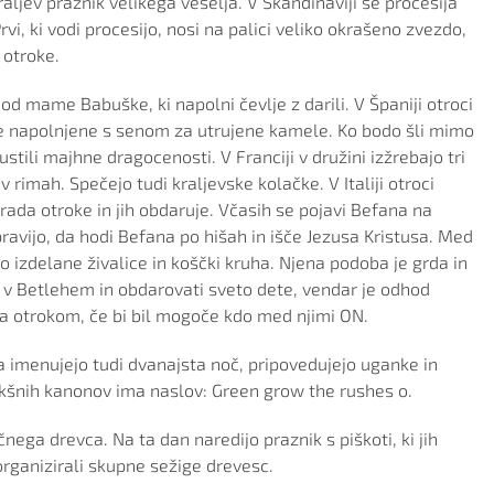
aljev praznik velikega veselja. V Skandinaviji se procesija
i, ki vodi procesijo, nosi na palici veliko okrašeno zvezdo,
 otroke.
od mame Babuške, ki napolni čevlje z darili. V Španiji otroci
e napolnjene s senom za utrujene kamele. Ko bodo šli mimo
ustili majhne dragocenosti. V Franciji v družini izžrebajo tri
v rimah. Spečejo tudi kraljevske kolačke. V Italiji otroci
rada otroke in jih obdaruje. Včasih se pojavi Befana na
pravijo, da hodi Befana po hišah in išče Jezusa Kristusa. Med
o izdelane živalice in koščki kruha. Njena podoba je grda in
ji v Betlehem in obdarovati sveto dete, vendar je odhod
la otrokom, če bi bil mogoče kdo med njimi ON.
i ga imenujejo tudi dvanajsta noč, pripovedujejo uganke in
kšnih kanonov ima naslov: Green grow the rushes o.
ega drevca. Na ta dan naredijo praznik s piškoti, ki jih
organizirali skupne sežige drevesc.