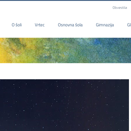
Obvestila
O šoli
Vrtec
Osnovna šola
Gimnazija
G