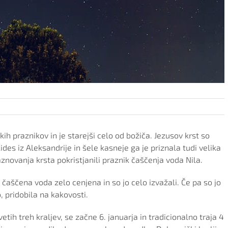
kih praznikov in je starejši celo od božiča. Jezusov krst so
ides iz Aleksandrije in šele kasneje ga je priznala tudi velika
aznovanja krsta pokristjanili praznik čaščenja voda Nila.
o čaščena voda zelo cenjena in so jo celo izvažali. Če pa so jo
no, pridobila na kakovosti.
vetih treh kraljev, se začne 6. januarja in tradicionalno traja 4