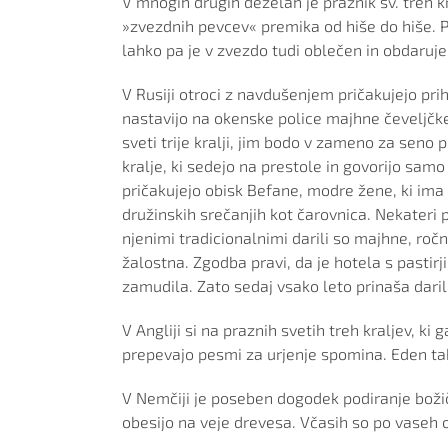
V mnogih drugih deželah je praznik sv. treh kr
»zvezdnih pevcev« premika od hiše do hiše. Prv
lahko pa je v zvezdo tudi oblečen in obdaruje
V Rusiji otroci z navdušenjem pričakujejo prih
nastavijo na okenske police majhne čeveljčk
sveti trije kralji, jim bodo v zameno za seno p
kralje, ki sedejo na prestole in govorijo samo 
pričakujejo obisk Befane, modre žene, ki ima 
družinskih srečanjih kot čarovnica. Nekateri 
njenimi tradicionalnimi darili so majhne, ročn
žalostna. Zgodba pravi, da je hotela s pastir
zamudila. Zato sedaj vsako leto prinaša dari
V Angliji si na praznih svetih treh kraljev, k
prepevajo pesmi za urjenje spomina. Eden ta
V Nemčiji je poseben dogodek podiranje božičn
obesijo na veje drevesa. Včasih so po vaseh 