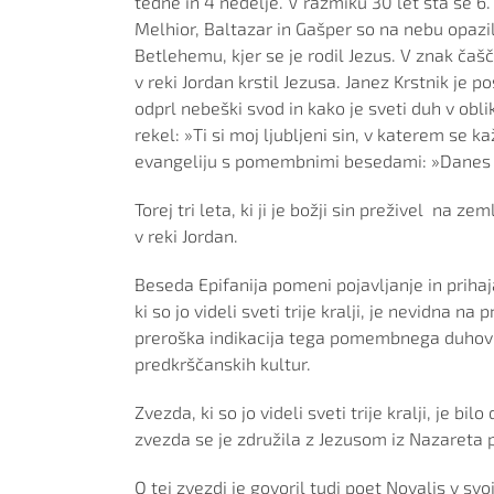
tedne in 4 nedelje. V razmiku 30 let sta se 
Melhior, Baltazar in Gašper so na nebu opazili 
Betlehemu, kjer se je rodil Jezus. V znak čašč
v reki Jordan krstil Jezusa. Janez Krstnik je p
odprl nebeški svod in kako je sveti duh v obliki
rekel: »Ti si moj ljubljeni sin, v katerem se
evangeliju s pomembnimi besedami: »Danes s
Torej tri leta, ki ji je božji sin preživel na z
v reki Jordan.
Beseda Epifanija pomeni pojavljanje in prihaja
ki so jo videli sveti trije kralji, je nevidna
preroška indikacija tega pomembnega duhovne
predkrščanskih kultur.
Zvezda, ki so jo videli sveti trije kralji, je b
zvezda se je združila z Jezusom iz Nazareta pr
O tej zvezdi je govoril tudi poet Novalis v sv