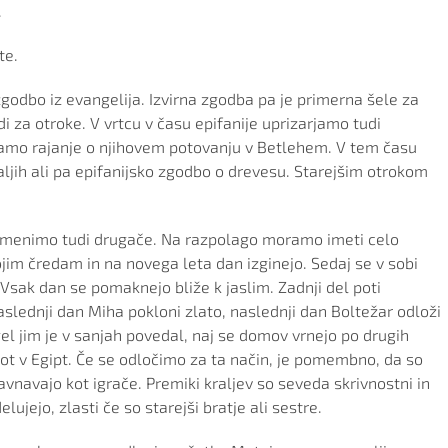
.
te.
odbo iz evangelija. Izvirna zgodba pa je primerna šele za
di za otroke. V vrtcu v času epifanije uprizarjamo tudi
vajamo rajanje o njihovem potovanju v Betlehem. V tem času
aljih ali pa epifanijsko zgodbo o drevesu. Starejšim otrokom
remenimo tudi drugače. Na razpolago moramo imeti celo
ojim čredam in na novega leta dan izginejo. Sedaj se v sobi
ih. Vsak dan se pomaknejo bliže k jaslim. Zadnji del poti
 Naslednji dan Miha pokloni zlato, naslednji dan Boltežar odloži
gel jim je v sanjah povedal, naj se domov vrnejo po drugih
pot v Egipt. Če se odločimo za ta način, je pomembno, da so
ravnavajo kot igrače. Premiki kraljev so seveda skrivnostni in
elujejo, zlasti če so starejši bratje ali sestre.