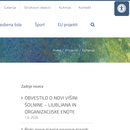
Galerija
Strokovni delavci
Kuhinja
Kontakt
lasbena šola
Šport
EU projekti
Home
Prispevki
Epifanija
Zadnje novice
OBVESTILO O NOVI VIŠINI
ŠOLNINE – LJUBLJANA IN
ORGANIZACIJSKE ENOTE
1. 8. 2026
Roki opravljanja neopravljenih