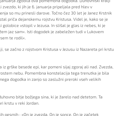
6. januarja zgodila dva pomembna dogodka. Duhovniški kralji
zvezdo, ki jih je 6. januarja pripeljala pred hlev v
enja so mu prinesli darove. Točno čez 30 let je Janez Krstnik
ostal priča dejanskemu rojstvu Kristusa. Videl je, kako se je
 golobice vstopil v Jezusa. In slišal je glas iz nebes, ki je
 kažem jaz sam«. Isti dogodek je zabeležen tudi v Lukovem
em te rodil«.
emlji, se začno z rojstvom Kristusa v Jezusu iz Nazareta pri krstu
 iz grške besede epi, kar pomeni sijaj zgoraj ali nad. Zvezda,
 na prostem nebu. Pomembna konstelacija tega trenutka je bila
ga dogodka in zanjo so zaslužni preroki vseh velikih
ilo duhovno bitje božjega sina, ki je žarelo nad detetom. Ta
i krstu v reki Jordan.
ojih pesmih : »On je zvezda, On je sonce, On je začetek