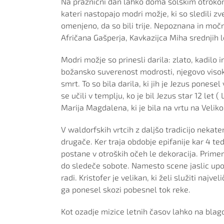
Na praznični dan lahko doma šolskim otroko
kateri nastopajo modri možje, ki so sledili zvez
omenjeno, da so bili trije. Nepoznana in močn
Afričana Gašperja, Kavkazijca Miha srednjih l
Modri možje so prinesli darila: zlato, kadilo 
božansko suverenost modrosti, njegovo viso
smrt. To so bila darila, ki jih je Jezus ponesel
se učili v templju, ko je bil Jezus star 12 let 
Marija Magdalena, ki je bila na vrtu na Veliko
V waldorfskih vrtcih z daljšo tradicijo nekate
drugače. Ker traja obdobje epifanije kar 4 
postane v otroških očeh le dekoracija. Prime
do sledeče sobote. Namesto scene jaslic upor
radi. Kristofer je velikan, ki želi služiti naj
ga ponesel skozi pobesnel tok reke.
Kot ozadje mizice letnih časov lahko na blag