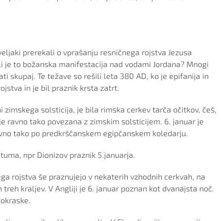
eljaki prerekali o vprašanju resničnega rojstva Jezusa
u ali je to božanska manifestacija nad vodami Jordana? Mnogi
ti skupaj. Te težave so rešili leta 380 AD, ko je epifanija in
stva in je bil praznik krsta zatrt.
i zimskega solsticija, je bila rimska cerkev tarča očitkov, češ,
je ravno tako povezana z zimskim solsticijem. 6. januar je
 ravno tako po predkrščanskem egipčanskem koledarju.
atuma, npr Dionizov praznik 5.januarja.
ega rojstva še praznujejo v nekaterih vzhodnih cerkvah, na
 treh kraljev. V Angliji je 6. januar poznan kot dvanajsta noč.
 okraske.