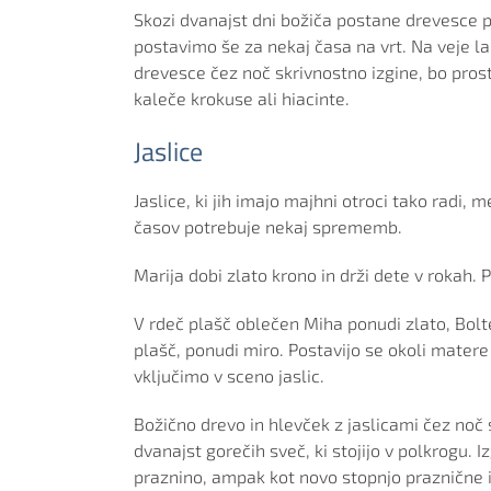
Skozi dvanajst dni božiča postane drevesce pr
postavimo še za nekaj časa na vrt. Na veje l
drevesce čez noč skrivnostno izgine, bo pro
kaleče krokuse ali hiacinte.
Jaslice
Jaslice, ki jih imajo majhni otroci tako radi,
časov potrebuje nekaj sprememb.
Marija dobi zlato krono in drži dete v rokah. Pr
V rdeč plašč oblečen Miha ponudi zlato, Bolte
plašč, ponudi miro. Postavijo se okoli matere
vključimo v sceno jaslic.
Božično drevo in hlevček z jaslicami čez noč 
dvanajst gorečih sveč, ki stojijo v polkrogu. 
praznino, ampak kot novo stopnjo praznične i