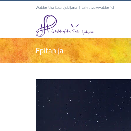
Skip
Waldorfska šola Ljubljana
|
tajnistvo@waldorf.si
to
content
Epifanija