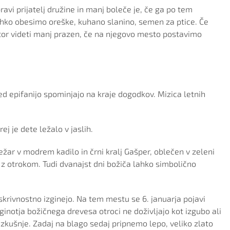
avi prijatelj družine in manj boleče je, če ga po tem
ahko obesimo oreške, kuhano slanino, semen za ptice. Če
stor videti manj prazen, če na njegovo mesto postavimo
 med epifanijo spominjajo na kraje dogodkov. Mizica letnih
ej je dete ležalo v jaslih.
žar v modrem kadilo in črni kralj Gašper, oblečen v zeleni
 z otrokom. Tudi dvanajst dni božiča lahko simbolično
skrivnostno izginejo. Na tem mestu se 6. januarja pojavi
Izginotja božičnega drevesa otroci ne doživljajo kot izgubo ali
zkušnje. Zadaj na blago sedaj pripnemo lepo, veliko zlato