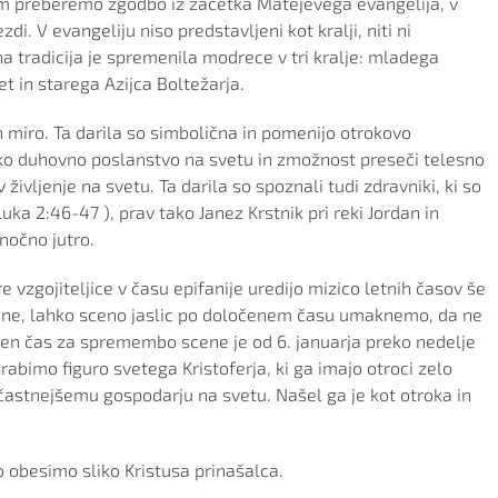
m preberemo zgodbo iz začetka Matejevega evangelija, v
di. V evangeliju niso predstavljeni kot kralji, niti ni
a tradicija je spremenila modrece v tri kralje: mladega
et in starega Azijca Boltežarja.
in miro. Ta darila so simbolična in pomenijo otrokovo
ko duhovno poslanstvo na svetu in zmožnost preseči telesno
 v življenje na svetu. Ta darila so spoznali tudi zdravniki, ki so
( Luka 2:46-47 ), prav tako Janez Krstnik pri reki Jordan in
nočno jutro.
re vzgojiteljice v času epifanije uredijo mizico letnih časov še
tedne, lahko sceno jaslic po določenem času umaknemo, da ne
ren čas za spremembo scene je od 6. januarja preko nedelje
abimo figuro svetega Kristoferja, ki ga imajo otroci zelo
veličastnejšemu gospodarju na svetu. Našel ga je kot otroka in
o obesimo sliko Kristusa prinašalca.