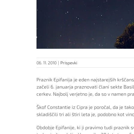
06. 11. 2010
|
Prispevki
Praznik Epifanija je eden najstarejših krščans
začeli 6. januarja praznovati člani sekte Basil
cerkev. Najbolj verjetno je, da so v namen pr
Škof Constantie iz Cipra je poročal, da je tak
skladiščili tri ali štiri leta je, podobno kot vi
Obdobje Epifanije, ki ji pravimo tudi praznik s