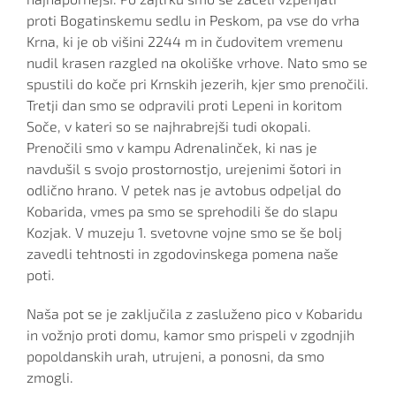
proti Bogatinskemu sedlu in Peskom, pa vse do vrha
Krna, ki je ob višini 2244 m in čudovitem vremenu
nudil krasen razgled na okoliške vrhove. Nato smo se
spustili do koče pri Krnskih jezerih, kjer smo prenočili.
Tretji dan smo se odpravili proti Lepeni in koritom
Soče, v kateri so se najhrabrejši tudi okopali.
Prenočili smo v kampu Adrenalinček, ki nas je
navdušil s svojo prostornostjo, urejenimi šotori in
odlično hrano. V petek nas je avtobus odpeljal do
Kobarida, vmes pa smo se sprehodili še do slapu
Kozjak. V muzeju 1. svetovne vojne smo se še bolj
zavedli tehtnosti in zgodovinskega pomena naše
poti.
Naša pot se je zaključila z zasluženo pico v Kobaridu
in vožnjo proti domu, kamor smo prispeli v zgodnjih
popoldanskih urah, utrujeni, a ponosni, da smo
zmogli.