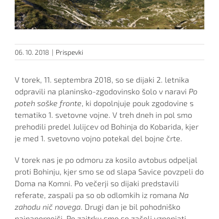
06. 10. 2018
|
Prispevki
V torek, 11. septembra 2018, so se dijaki 2. letnika
odpravili na planinsko-zgodovinsko šolo v naravi
Po
poteh soške fronte
, ki dopolnjuje pouk zgodovine s
tematiko 1. svetovne vojne. V treh dneh in pol smo
prehodili predel Julijcev od Bohinja do Kobarida, kjer
je med 1. svetovno vojno potekal del bojne črte.
V torek nas je po odmoru za kosilo avtobus odpeljal
proti Bohinju, kjer smo se od slapa Savice povzpeli do
Doma na Komni. Po večerji so dijaki predstavili
referate, zaspali pa so ob odlomkih iz romana
Na
zahodu nič novega
. Drugi dan je bil pohodniško
najnapornejši. Po zajtrku smo se začeli vzpenjati