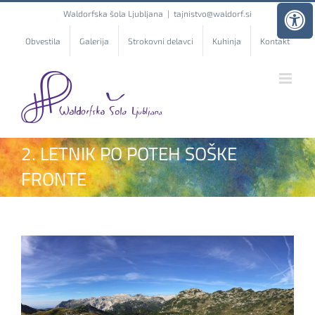
Skip
Waldorfska šola Ljubljana
|
tajnistvo@waldorf.si
to
content
Obvestila
Galerija
Strokovni delavci
Kuhinja
Kontakt
2. LETNIK PO POTEH SOŠKE
FRONTE