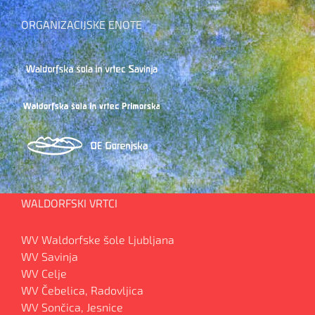
ORGANIZACIJSKE ENOTE
WALDORFSKI VRTCI
WV Waldorfske šole Ljubljana
WV Savinja
WV Celje
WV Čebelica, Radovljica
WV Sončica, Jesnice