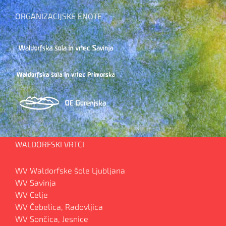
ORGANIZACIJSKE ENOTE
WALDORFSKI VRTCI
WV Waldorfske šole Ljubljana
WV Savinja
WV Celje
WV Čebelica, Radovljica
WV Sončica, Jesnice