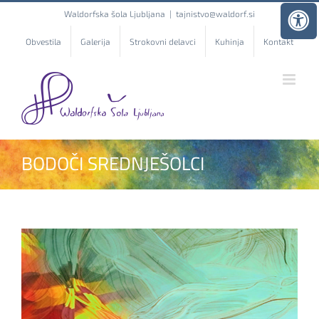
Skip
Waldorfska šola Ljubljana
|
tajnistvo@waldorf.si
to
content
Obvestila
Galerija
Strokovni delavci
Kuhinja
Kontakt
BODOČI SREDNJEŠOLCI