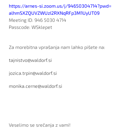
https://arnes-si.zoom.us/j/
94650304714?pwd=
alhmSXZQUVZWUzI2RXNqRFp3M1UyUT
09
Meeting ID: 946 5030 4714
Passcode: WSklepet
Za morebitna vprašanja nam lahko pišete na:
tajnistvo@waldorf.si
jozica.trpin@waldorf.si
monika.cerne@waldorf.si
Veselimo se srečanja z vami!