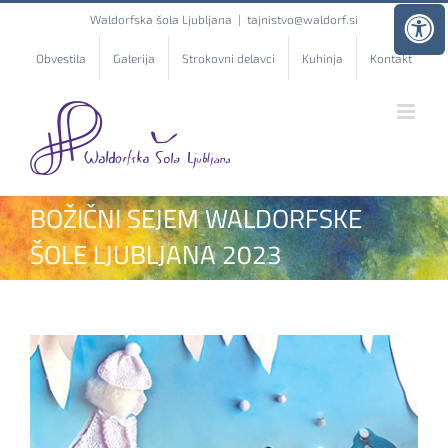
Skip
Waldorfska šola Ljubljana
|
tajnistvo@waldorf.si
to
content
Obvestila
Galerija
Strokovni delavci
Kuhinja
Kontakt
BOŽIČNI SEJEM WALDORFSKE
ŠOLE LJUBLJANA 2023