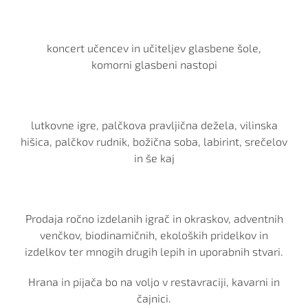
koncert učencev in učiteljev glasbene šole,
komorni glasbeni nastopi
lutkovne igre, palčkova pravljična dežela, vilinska
hišica, palčkov rudnik, božična soba, labirint, srečelov
in še kaj
Prodaja ročno izdelanih igrač in okraskov, adventnih
venčkov, biodinamičnih, ekoloških pridelkov in
izdelkov ter mnogih drugih lepih in uporabnih stvari.
Hrana in pijača bo na voljo v restavraciji, kavarni in
čajnici.