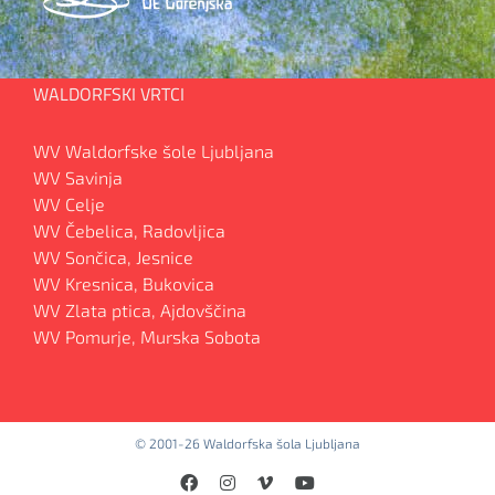
WALDORFSKI VRTCI
WV Waldorfske šole Ljubljana
WV Savinja
WV Celje
WV Čebelica, Radovljica
WV Sončica, Jesnice
WV Kresnica, Bukovica
WV Zlata ptica, Ajdovščina
WV Pomurje, Murska Sobota
© 2001-26 Waldorfska šola Ljubljana
Facebook
Instagram
Vimeo
YouTube