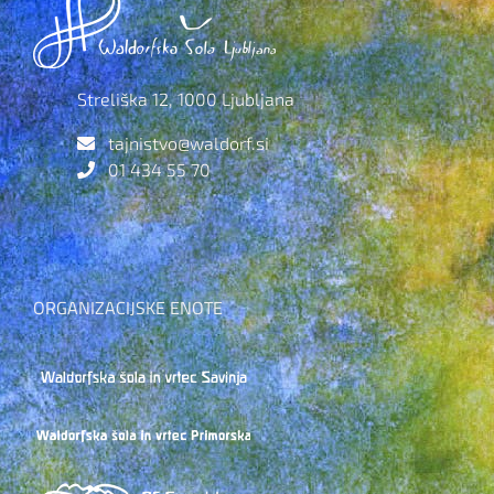
Streliška 12, 1000 Ljubljana
tajnistvo@waldorf.si
01 434 55 70
ORGANIZACIJSKE ENOTE