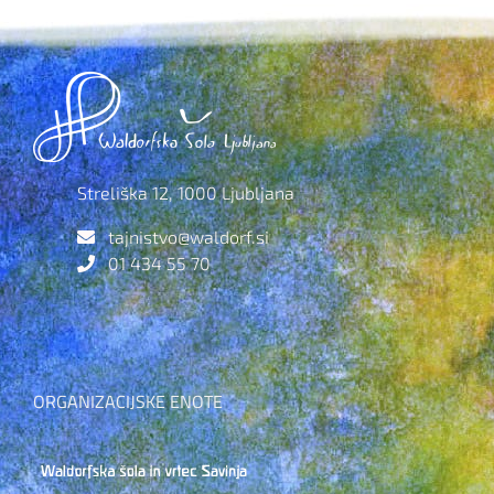
Streliška 12, 1000 Ljubljana
tajnistvo@waldorf.si
01 434 55 70
ORGANIZACIJSKE ENOTE