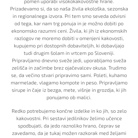
pomen uporabi visokokakovostne hrane.
Prizadevamo si, da so naša živila ekološka, sezonska
in regionalnega izvora. Pri tem smo seveda odvisni
od tega, kar nam trg ponuja in je možno dobiti po
ekonomsko razumni ceni. Živila, ki jih iz ekonomskih
razlogov ne moremo dobiti v omenjeni kakovosti,
kupujemo pri dostopnih dobaviteljih, ki dobavljajo
tudi drugim šolam in vrtcem po Sloveniji.
Pripravljamo dnevno sveže jedi, uporabljamo sveža
zelišča in začimbe brez ojačevalcev okusa. Trudimo
se, da večino stvari pripravimo sami. Poleti, kuhamo
marmelade, vlagamo kompote in peso. Pripravljamo
sirupe in čaje iz bezga, mete, višnje in grozdja, ki jih
ponujamo ob malici.
Redko potrebujemo končne izdelke in ko jih, so zelo
kakovostni. Pri sestavi jedilnikov želimo učence
spodbujati, da jedo raznoliko hrano, čeprav se
zavedamo, da je tukaj možen razkorak med željami