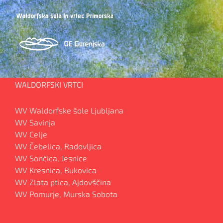
WALDORFSKI VRTCI
WV Waldorfske šole Ljubljana
WV Savinja
WV Celje
WV Čebelica, Radovljica
WV Sončica, Jesnice
WV Kresnica, Bukovica
WV Zlata ptica, Ajdovščina
WV Pomurje, Murska Sobota