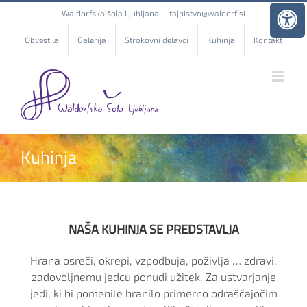
Skip
Waldorfska šola Ljubljana
|
tajnistvo@waldorf.si
to
content
Obvestila
Galerija
Strokovni delavci
Kuhinja
Kontakt
Kuhinja
NAŠA KUHINJA SE PREDSTAVLJA
Hrana osreči, okrepi, vzpodbuja, poživlja … zdravi,
zadovoljnemu jedcu ponudi užitek. Za ustvarjanje
jedi, ki bi pomenile hranilo primerno odraščajočim