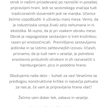
otrok in našimi prizadevanji po raznoliki in posebej
pripravljeni hrani. Jedi so sezonskega značaja tudi
tradicionalnih slovenskih jedi ne manjka. Učence
želimo vzpodbuditi k uživanju manj mesa. Vemo, da
je industrijska vzreja živali zelo nehumana in ni
ekološka. Ni nujno, da je pri vsakem obroku meso.
Obrok je najpogosteje sestavljen iz treh krožnikov,
razen pri enolončnicah. Premišljeno sestavljamo
jedilnike in se lotimo zahtevnejših izzivov. Včasih,
priznamo, da je tudi nam v veselje, je potrebno
enostavno prisluhniti otrokom in jih razveseliti s
hamburgerjem, pico in podobno hrano.
Obožujemo naše delo – kuhati za vas! Veselimo se
predlogov, konstruktivne kritike in največja pohvala
za nas je, če vam je pripravljena hrana všeč!
Želimo vam dober tek, zabavo in veselje.