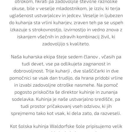
otrokom, hkrati pa zadovoljile številne raznolike
okuse, bile v veselje mladostnikom, je izziv, ki terja
uglašenost ustvarjalcev in jedcev. Veselje in ljubezen
do kuhanja sta vrlini kuharjev, zraven teh pa se uspeh
izkazuje s strokovnostjo, izvirnostjo in vedno znova z
iskanjem všečnih in zdravih kombinacij živil, ki
zadovoljijo s kvaliteto.
Naša kuharska ekipa šteje sedem članov , včasih pa
tudi devet, vse pa odlikujeta zagnanost in
dobrovoljnost. Trije kuharji , dve slaščičarki in dve
pomočnici se vsak dan trudijo, da hrana pridobi vrline
in izvabi zadovoljne otroške nasmehe. Na pomoč
pogosto priskočita še direktor kuhinje in zunanja
sodelavka. Kuhinja je naše ustvarjalno središče, pa
tudi prostor pričakovanj vseh odzivov, ki jih
sprejmemo tako kot vsak, ki dela zato, da razveseli.
Kot šolska kuhinja Waldorfske šole pripisujemo velik