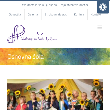
Skip
Waldorfska šola Ljubljana
|
tajnistvo@waldorf.si
to
content
Obvestila
Galerija
Strokovni delavci
Kuhinja
Kontakt
Osnovna šola