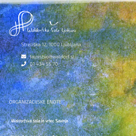
Streliška 12, 1000 Ljubljana
tajnistvo@waldorf.si
01 434 55 70
ORGANIZACIJSKE ENOTE