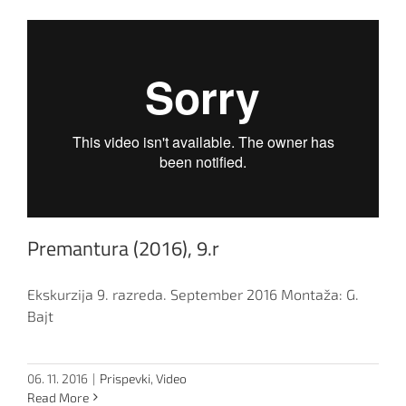
Premantura (2016), 9.r
Ekskurzija 9. razreda. September 2016 Montaža: G.
Bajt
06. 11. 2016
|
Prispevki
,
Video
Read More