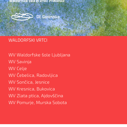
WALDORFSKI VRTCI
WV Waldorfske šole Ljubljana
WV Savinja
WV Celje
WV Čebelica, Radovljica
WV Sončica, Jesnice
WV Kresnica, Bukovica
WV Zlata ptica, Ajdovščina
WV Pomurje, Murska Sobota