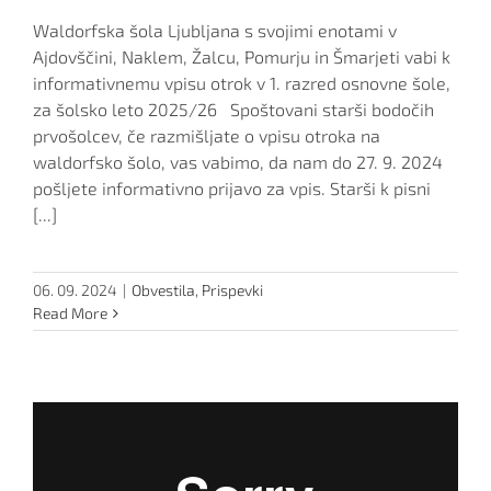
Waldorfska šola Ljubljana s svojimi enotami v
Ajdovščini, Naklem, Žalcu, Pomurju in Šmarjeti vabi k
informativnemu vpisu otrok v 1. razred osnovne šole,
za šolsko leto 2025/26 Spoštovani starši bodočih
prvošolcev, če razmišljate o vpisu otroka na
waldorfsko šolo, vas vabimo, da nam do 27. 9. 2024
pošljete informativno prijavo za vpis. Starši k pisni
[...]
06. 09. 2024
|
Obvestila
,
Prispevki
Read More