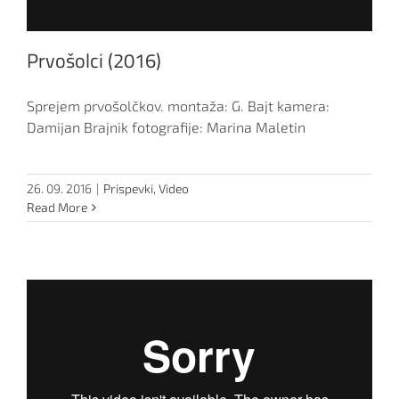
Prvošolci (2016)
Sprejem prvošolčkov. montaža: G. Bajt kamera:
Damijan Brajnik fotografije: Marina Maletin
26. 09. 2016
|
Prispevki
,
Video
Read More