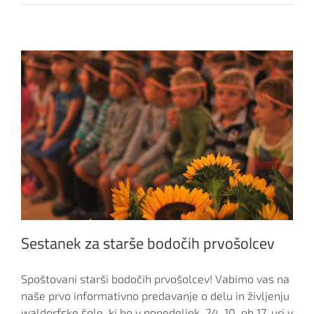
Sestanek za starše bodočih prvošolcev
Spoštovani starši bodočih prvošolcev! Vabimo vas na
naše prvo informativno predavanje o delu in življenju
waldorfske šole, ki bo v ponedeljek, 24. 10. ob 17. uri v