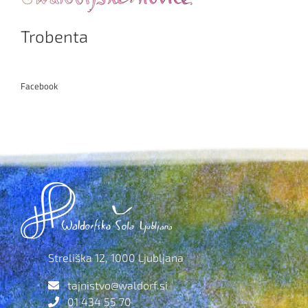
Trobenta
Facebook
Streliška 12, 1000 Ljubljana
tajnistvo@waldorf.si
01 434 55 70