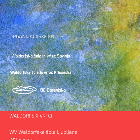
ORGANIZACIJSKE ENOTE
WALDORFSKI VRTCI
WV Waldorfske šole Ljubljana
WV Savinja