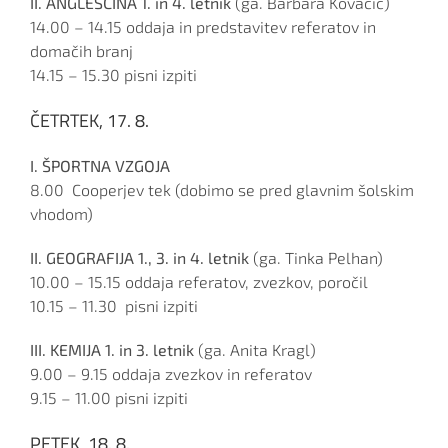
II. ANGLEŠČINA 1. in 4. letnik
(ga. Barbara Kovačič)
14.00 – 14.15 oddaja in predstavitev referatov in
domačih branj
14.15 – 15.30 pisni izpiti
ČETRTEK, 17. 8.
I. ŠPORTNA VZGOJA
8.00 Cooperjev tek (dobimo se pred glavnim šolskim
vhodom)
II. GEOGRAFIJA 1., 3. in 4. letnik
(ga. Tinka Pelhan)
10.00 – 15.15 oddaja referatov, zvezkov, poročil
10.15 – 11.30 pisni izpiti
III. KEMIJA 1. in 3. letnik
(ga. Anita Kragl)
9.00 – 9.15 oddaja zvezkov in referatov
9.15 – 11.00 pisni izpiti
PETEK, 18. 8.