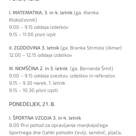
I. MATEMATIKA, 3. in 4. letnik
(ga. Alenka
Klokočovnik)
9.00 – 9.15 oddaja izdelkov
9.15 – 11.00 pisni izpit
II. ZGODOVINA 3. letnik
(ga. Branka Strmole Ukmar)
12.00 – 12.15 oddaja izdelkov
III. NEMŠČINA 2. in 3. letnik
(ga. Bernarda Šmit)
9.00 – 9.15 oddaja zvezkov, izdelkov in referatov
9.15 – 9.30 narek, 1. letnik
9.15 – 10.30 pisni izpiti
PONEDELJEK, 21. 8.
I. ŠPORTNA VZGOJA 3. in 4. letnik
8.00 Prvi pohod za opravljanje manjkajočega
športnega dne (lahki pohodni čevlji, sendvič, pijača,