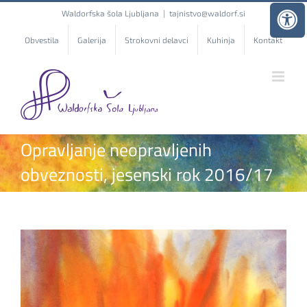
Skip
Waldorfska šola Ljubljana
|
tajnistvo@waldorf.si
to
content
Obvestila
Galerija
Strokovni delavci
Kuhinja
Kontakt
Opravljanje neopravljenih
obveznosti, jesenski rok 2016/17